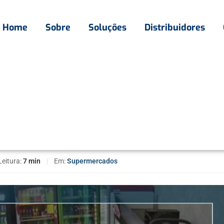
Home
Sobre
Soluções
Distribuidores
e como evitar perdas
o: tipos e como evitar
Leitura:
7 min
|
Em:
Supermercados