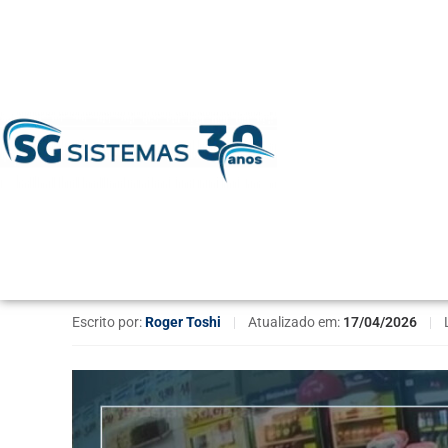
Home
»
Supermercados
»
Furto em supermercado: tipos 
Furto em supermercad
perdas
Escrito por:
Roger Toshi
|
Atualizado em:
17/04/2026
|