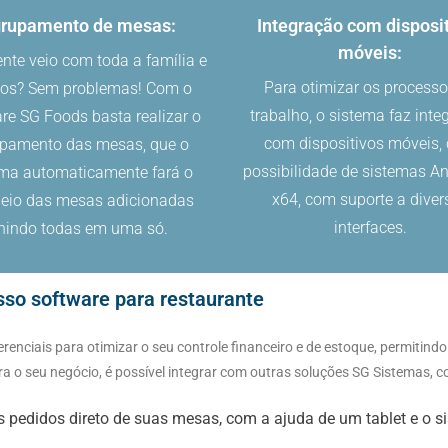
rupamento de mesas:
Integração com disposi
móveis:
ente veio com toda a família e
Para otimizar os processo
os? Sem problemas! Com o
trabalho, o sistema faz inte
re SG Foods basta realizar o
com dispositivos móveis,
pamento das mesas, que o
possibilidade de sistemas An
ema automaticamente fará o
x64, com suporte a diver
ueio das mesas adicionadas
interfaces.
nindo todas em uma só.
sso software para restaurante
nciais para otimizar o seu controle financeiro e de estoque, permitindo u
ra o seu negócio, é possível integrar com outras soluções SG Sistemas, 
s pedidos direto de suas mesas, com a ajuda de um tablet e o si