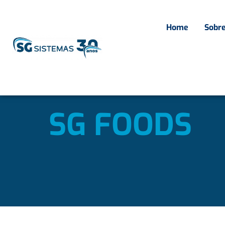
Home
Sobr
Home
»
SG Foods
SG FOODS