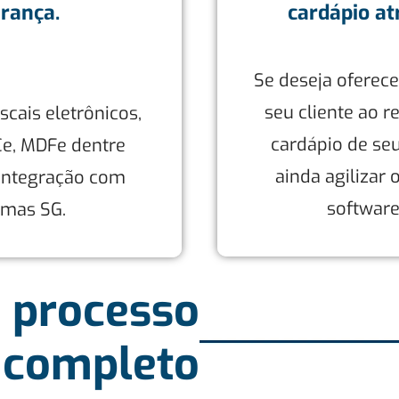
rança.
cardápio at
Se deseja oferece
seu cliente ao r
cais eletrônicos,
cardápio de se
Ce, MDFe dentre
ainda agilizar 
 integração com
software
emas SG.
 processo
completo