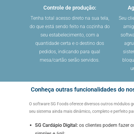
Controle de produção:
Ag
Tenha total acesso direto na sua tela,
Seu cli
do que está sendo feito na cozinha do
amig
seu estabelecimento, com a
softwa
quantidade certa e o destino dos
agru
pedidos, indicando para qual
sist
mesa/cartão serão servidos.
bloq
u
Conheça outras funcionalidades do no
O software SG Foods oferece diversos outros módulos gere
seu sistema ainda mais dinâmico, completo e perfeito pa
SG Cardápio Digital:
os clientes podem fazer o
simples e ágil;