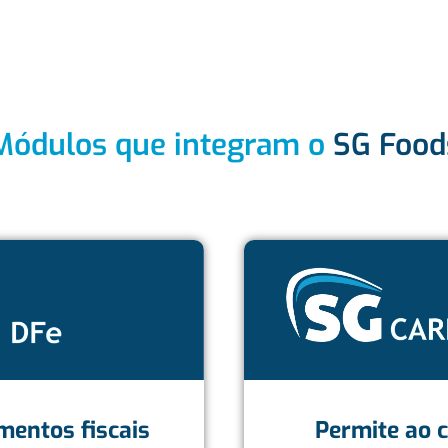
Módulos que integram o
SG Food
entos fiscais
Permite ao c