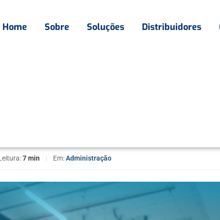
Home
Sobre
Soluções
Distribuidores
 segurança: o que é e como calcular? Confira aqui
 o que é e como calcular?
Leitura:
7 min
|
Em:
Administração