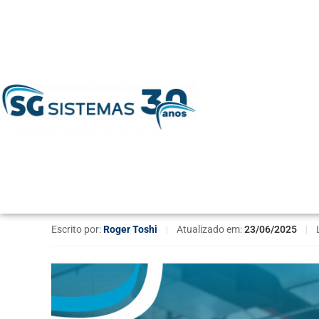
Home
»
Gestão Empresarial
»
Administração
»
Estoque de
Estoque de segurança:
Confira aqui
Escrito por:
Roger Toshi
|
Atualizado em:
23/06/2025
|