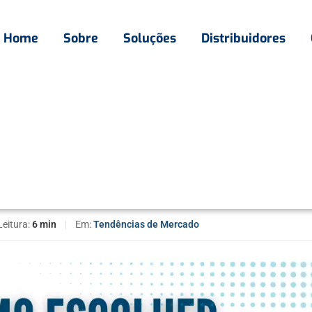
Home
Sobre
Soluções
Distribuidores
omo escolher aliados para seu negócio
como escolher aliados par
Leitura:
6 min
|
Em:
Tendências de Mercado