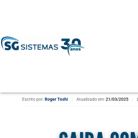
Home
»
Tendências de Mercado
»
Parceria de sucesso: c
Parceria de sucesso: 
seu negócio
Escrito por:
Roger Toshi
|
Atualizado em:
21/03/2025
|