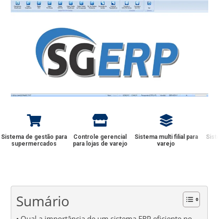
Sistema de gestão para
Controle gerencial
Sistema multi filial para
Sist
supermercados
para lojas de varejo
varejo
Sumário
Qual a importância de um sistema ERP eficiente no