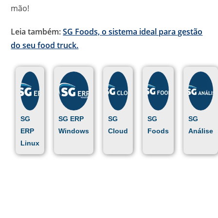
mão!
Leia também:
SG Foods, o sistema ideal para gestão
do seu food truck.
SG
SG ERP
SG
SG
SG
ERP
Windows
Cloud
Foods
Análise
Linux
Conte com a SG
Sistemas para
alavancar seu