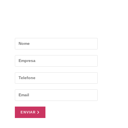
negócio!
Preencha o formulário para conhecer
todas as nossas vantagens.
ENVIAR