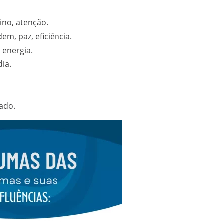
ino, atenção.
em, paz, eficiência.
 energia.
ia.
jado.