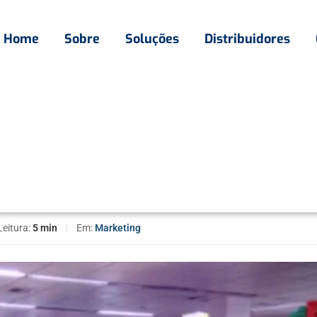
Home
Sobre
Soluções
Distribuidores
s clientes com cartazes de promoção no supermercado.
com cartazes de promoção
Leitura:
5 min
|
Em:
Marketing