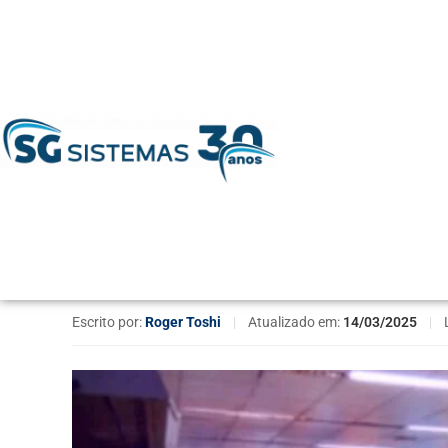
Home
»
Tendências de Mercado
»
Marketing
»
Atraia mai
Atraia mais clientes 
no supermercado.
Escrito por:
Roger Toshi
|
Atualizado em:
14/03/2025
|