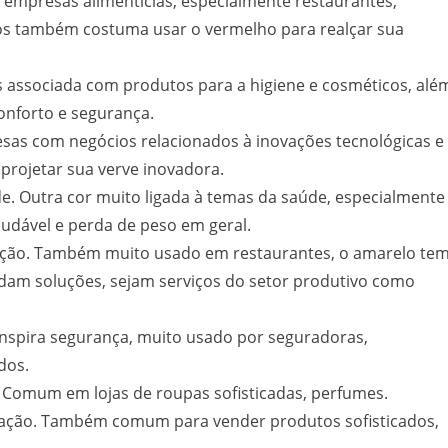
 empresas alimentícias, especialmente restaurantes,
dos também costuma usar o vermelho para realçar sua
es associada com produtos para a higiene e cosméticos, alé
onforto e segurança.
esas com negócios relacionados à inovações tecnológicas e
projetar sua verve inovadora.
e. Outra cor muito ligada à temas da saúde, especialmente
audável e perda de peso em geral.
ação. Também muito usado em restaurantes, o amarelo te
dam soluções, sejam serviços do setor produtivo como
Inspira segurança, muito usado por seguradoras,
dos.
e. Comum em lojas de roupas sofisticadas, perfumes.
sticação. Também comum para vender produtos sofisticados,