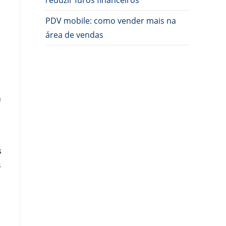
reduzir furos financeiros
PDV mobile: como vender mais na
área de vendas
m
s
s