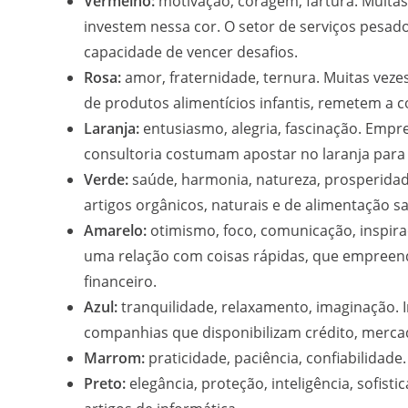
Vermelho:
motivação, coragem, fartura. Muitas
investem nessa cor. O setor de serviços pesa
capacidade de vencer desafios.
Rosa:
amor, fraternidade, ternura. Muitas vez
de produtos alimentícios infantis, remetem a c
Laranja:
entusiasmo, alegria, fascinação. Empr
consultoria costumam apostar no laranja para 
Verde:
saúde, harmonia, natureza, prosperidad
artigos orgânicos, naturais e de alimentação s
Amarelo:
otimismo, foco, comunicação, inspir
uma relação com coisas rápidas, que empreen
financeiro.
Azul:
tranquilidade, relaxamento, imaginação. 
companhias que disponibilizam crédito, merca
Marrom:
praticidade, paciência, confiabilidad
Preto:
elegância, proteção, inteligência, sofi